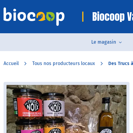
Biocoop V
Le magasin
Accueil
Tous nos producteurs locaux
Des Trucs à