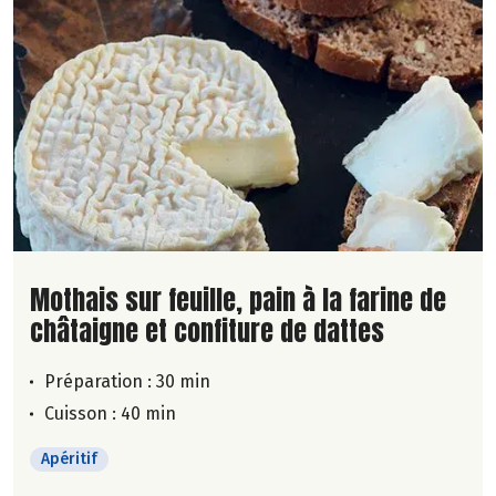
Lire la suite de la recette
Mothais sur feuille, pain à la farine de
châtaigne et confiture de dattes
Préparation : 30 min
Cuisson : 40 min
Apéritif