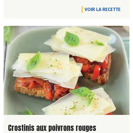
VOIR LA RECETTE
Lire la suite de la recette
Crostinis aux poivrons rouges