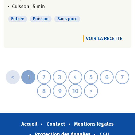
Cuisson : 5 min
Entrée
Poisson
Sans porc
VOIR LA RECETTE
<
1
2
3
4
5
6
7
8
9
10
>
Accueil
Contact
Mentions légales
Protection des données
CGU