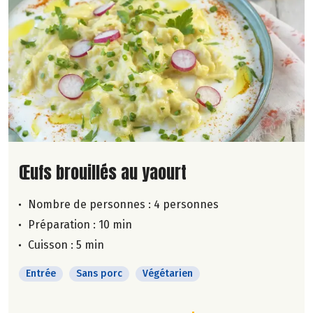
Lire la suite de la recette
Œufs brouillés au yaourt
Nombre de personnes :
4 personnes
Préparation : 10 min
Cuisson : 5 min
Entrée
Sans porc
Végétarien