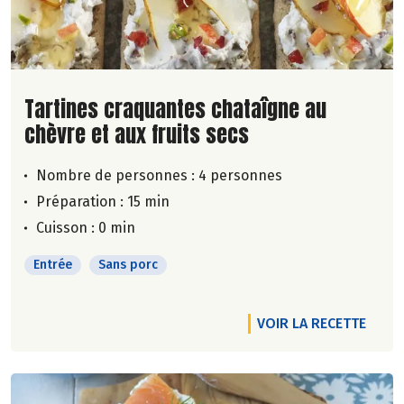
Lire la suite de la recette
Tartines craquantes chataîgne au
chèvre et aux fruits secs
Nombre de personnes :
4 personnes
Préparation : 15 min
Cuisson : 0 min
Entrée
Sans porc
VOIR LA RECETTE