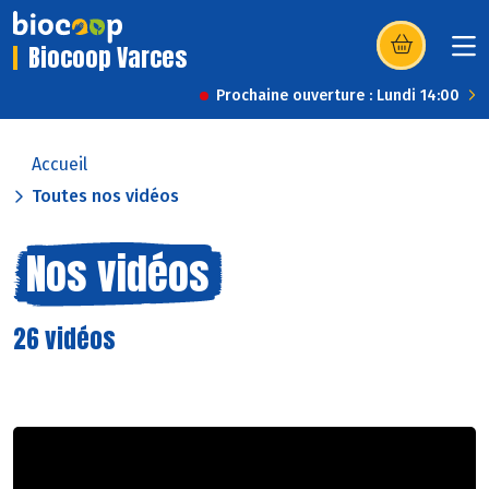
Biocoop Varces
(s’ouvre dans u
Prochaine ouverture : Lundi 14:00
Accueil
Toutes nos vidéos
Nos vidéos
26 vidéos