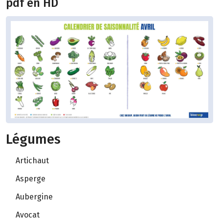
pdf en HD
Légumes
Artichaut
Asperge
Aubergine
Avocat