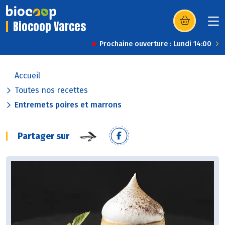
Biocoop Varces
(s’ouvre dans u
Prochaine ouverture : Lundi 14:00
Accueil
Toutes nos recettes
Entremets poires et marrons
Partager sur