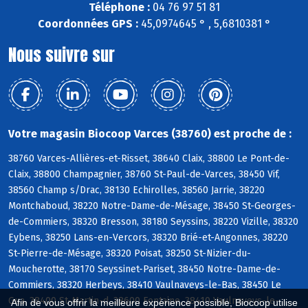
Téléphone :
04 76 97 51 81
Coordonnées GPS :
45,0974645 ° , 5,6810381 °
Nous suivre sur
Votre magasin Biocoop Varces (38760) est proche de :
38760 Varces-Allières-et-Risset, 38640 Claix, 38800 Le Pont-de-
Claix, 38800 Champagnier, 38760 St-Paul-de-Varces, 38450 Vif,
38560 Champ s/Drac, 38130 Echirolles, 38560 Jarrie, 38220
Montchaboud, 38220 Notre-Dame-de-Mésage, 38450 St-Georges-
de-Commiers, 38320 Bresson, 38180 Seyssins, 38220 Vizille, 38320
Eybens, 38250 Lans-en-Vercors, 38320 Brié-et-Angonnes, 38220
St-Pierre-de-Mésage, 38320 Poisat, 38250 St-Nizier-du-
Moucherotte, 38170 Seyssinet-Pariset, 38450 Notre-Dame-de-
Commiers, 38320 Herbeys, 38410 Vaulnaveys-le-Bas, 38450 Le
Gua, 38400 St-Martin-d, 38600 Fontaine, 38410 Vaulnaveys-le-
Afin de vous offrir la meilleure expérience possible, Biocoop utilise