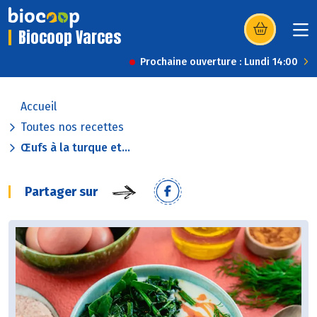
Biocoop Varces
(s’ouvre dans u
Prochaine ouverture : Lundi 14:00
Accueil
Toutes nos recettes
Œufs à la turque et...
Partager sur