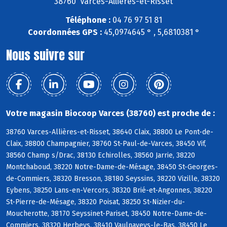
38760 Varces-Allières-et-Risset
Téléphone :
04 76 97 51 81
Coordonnées GPS :
45,0974645 ° , 5,6810381 °
Nous suivre sur
Votre magasin Biocoop Varces (38760) est proche de :
38760 Varces-Allières-et-Risset, 38640 Claix, 38800 Le Pont-de-
Claix, 38800 Champagnier, 38760 St-Paul-de-Varces, 38450 Vif,
38560 Champ s/Drac, 38130 Echirolles, 38560 Jarrie, 38220
Montchaboud, 38220 Notre-Dame-de-Mésage, 38450 St-Georges-
de-Commiers, 38320 Bresson, 38180 Seyssins, 38220 Vizille, 38320
Eybens, 38250 Lans-en-Vercors, 38320 Brié-et-Angonnes, 38220
St-Pierre-de-Mésage, 38320 Poisat, 38250 St-Nizier-du-
Moucherotte, 38170 Seyssinet-Pariset, 38450 Notre-Dame-de-
Commiers, 38320 Herbeys, 38410 Vaulnaveys-le-Bas, 38450 Le