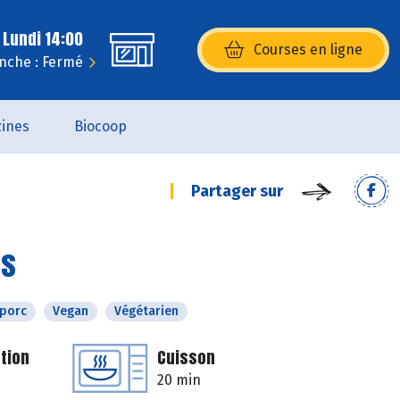
 Lundi 14:00
Courses en ligne
(s’ouvre dans une nouvelle fenêtr
nche : Fermé
ines
Biocoop
Partager sur
is
 porc
Vegan
Végétarien
tion
Cuisson
20 min