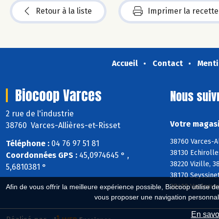
Retour à la liste
Imprimer la recette
Accueil
Contact
Menti
Biocoop Varces
Nous suiv
2 rue de l'industrie
Votre magasi
38760 Varces-Allières-et-Risset
38760 Varces-Al
Téléphone :
04 76 97 51 81
38130 Echiroll
Coordonnées GPS :
45,0974645 ° ,
38220 Vizille, 
5,6810381 °
38170 Seyssine
38410 Vaulnavey
Afin de vous offrir la meilleure expérience possible, Biocoop utilise d
vous proposer une navigation personnal
En savoi