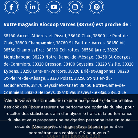
Votre magasin Biocoop Varces (38760) est proche de :
38760 Varces-Allières-et-Risset, 38640 Claix, 38800 Le Pont-de-
Claix, 38800 Champagnier, 38760 St-Paul-de-Varces, 38450 Vif,
38560 Champ s/Drac, 38130 Echirolles, 38560 Jarrie, 38220
Montchaboud, 38220 Notre-Dame-de-Mésage, 38450 St-Georges-
de-Commiers, 38320 Bresson, 38180 Seyssins, 38220 Vizille, 38320
Eybens, 38250 Lans-en-Vercors, 38320 Brié-et-Angonnes, 38220
St-Pierre-de-Mésage, 38320 Poisat, 38250 St-Nizier-du-
Moucherotte, 38170 Seyssinet-Pariset, 38450 Notre-Dame-de-
Commiers, 38320 Herbeys, 38410 Vaulnaveys-le-Bas, 38450 Le
Gua, 38400 St-Martin-d, 38600 Fontaine, 38410 Vaulnaveys-le-
Afin de vous offrir la meilleure expérience possible, Biocoop utilise
Haut, 38250 Villard-de-Lans
des cookies : pour assurer une performance optimale du site, pour
récolter des statistiques afin d'analyser le trafic et la performance
du site et vous proposer une navigation personnalisée en toute
sécurité. Vous pouvez changer d'avis à tout moment en
Biocoop.fr
Le réseau Biocoop
paramétrant vos cookies. OK pour vous ?
Copyright Biocoop 2026