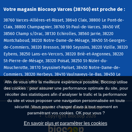
Votre magasin Biocoop Varces (38760) est proche de :
38760 Varces-Allières-et-Risset, 38640 Claix, 38800 Le Pont-de-
Claix, 38800 Champagnier, 38760 St-Paul-de-Varces, 38450 Vif,
38560 Champ s/Drac, 38130 Echirolles, 38560 Jarrie, 38220
Montchaboud, 38220 Notre-Dame-de-Mésage, 38450 St-Georges-
de-Commiers, 38320 Bresson, 38180 Seyssins, 38220 Vizille, 38320
Eybens, 38250 Lans-en-Vercors, 38320 Brié-et-Angonnes, 38220
St-Pierre-de-Mésage, 38320 Poisat, 38250 St-Nizier-du-
Moucherotte, 38170 Seyssinet-Pariset, 38450 Notre-Dame-de-
Commiers, 38320 Herbeys, 38410 Vaulnaveys-le-Bas, 38450 Le
Gua, 38400 St-Martin-d, 38600 Fontaine, 38410 Vaulnaveys-le-
Afin de vous offrir la meilleure expérience possible, Biocoop utilise
Haut, 38250 Villard-de-Lans
des cookies : pour assurer une performance optimale du site, pour
récolter des statistiques afin d'analyser le trafic et la performance
du site et vous proposer une navigation personnalisée en toute
sécurité. Vous pouvez changer d'avis à tout moment en
Biocoop.fr
Le réseau Biocoop
paramétrant vos cookies. OK pour vous ?
Copyright Biocoop 2026
En savoir plus et paramétrer les cookies