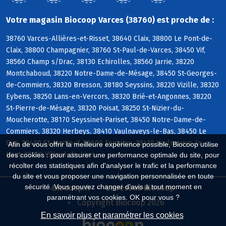
Votre magasin Biocoop Varces (38760) est proche de :
38760 Varces-Allières-et-Risset, 38640 Claix, 38800 Le Pont-de-
Claix, 38800 Champagnier, 38760 St-Paul-de-Varces, 38450 Vif,
38560 Champ s/Drac, 38130 Echirolles, 38560 Jarrie, 38220
Montchaboud, 38220 Notre-Dame-de-Mésage, 38450 St-Georges-
de-Commiers, 38320 Bresson, 38180 Seyssins, 38220 Vizille, 38320
Eybens, 38250 Lans-en-Vercors, 38320 Brié-et-Angonnes, 38220
St-Pierre-de-Mésage, 38320 Poisat, 38250 St-Nizier-du-
Moucherotte, 38170 Seyssinet-Pariset, 38450 Notre-Dame-de-
Commiers, 38320 Herbeys, 38410 Vaulnaveys-le-Bas, 38450 Le
Gua, 38400 St-Martin-d, 38600 Fontaine, 38410 Vaulnaveys-le-
Afin de vous offrir la meilleure expérience possible, Biocoop utilise
Haut, 38250 Villard-de-Lans
des cookies : pour assurer une performance optimale du site, pour
récolter des statistiques afin d'analyser le trafic et la performance
du site et vous proposer une navigation personnalisée en toute
sécurité. Vous pouvez changer d'avis à tout moment en
Biocoop.fr
Le réseau Biocoop
paramétrant vos cookies. OK pour vous ?
Copyright Biocoop 2026
En savoir plus et paramétrer les cookies