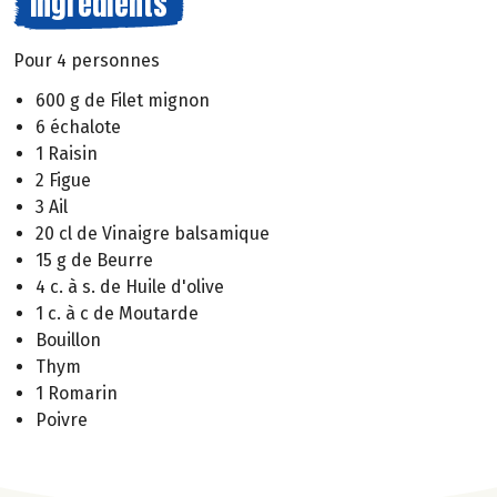
Ingrédients
Pour 4 personnes
600 g de Filet mignon
6 échalote
1 Raisin
2 Figue
3 Ail
20 cl de Vinaigre balsamique
15 g de Beurre
4 c. à s. de Huile d'olive
1 c. à c de Moutarde
Bouillon
Thym
1 Romarin
Poivre