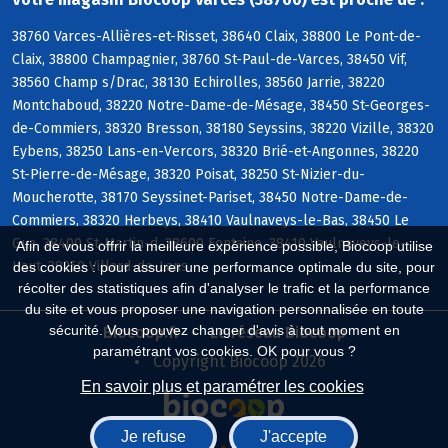
38760 Varces-Allières-et-Risset, 38640 Claix, 38800 Le Pont-de-
Claix, 38800 Champagnier, 38760 St-Paul-de-Varces, 38450 Vif,
38560 Champ s/Drac, 38130 Echirolles, 38560 Jarrie, 38220
Montchaboud, 38220 Notre-Dame-de-Mésage, 38450 St-Georges-
de-Commiers, 38320 Bresson, 38180 Seyssins, 38220 Vizille, 38320
Eybens, 38250 Lans-en-Vercors, 38320 Brié-et-Angonnes, 38220
St-Pierre-de-Mésage, 38320 Poisat, 38250 St-Nizier-du-
Moucherotte, 38170 Seyssinet-Pariset, 38450 Notre-Dame-de-
Commiers, 38320 Herbeys, 38410 Vaulnaveys-le-Bas, 38450 Le
Gua, 38400 St-Martin-d, 38600 Fontaine, 38410 Vaulnaveys-le-
Afin de vous offrir la meilleure expérience possible, Biocoop utilise
Haut, 38250 Villard-de-Lans
des cookies : pour assurer une performance optimale du site, pour
récolter des statistiques afin d'analyser le trafic et la performance
du site et vous proposer une navigation personnalisée en toute
sécurité. Vous pouvez changer d'avis à tout moment en
Biocoop.fr
Le réseau Biocoop
paramétrant vos cookies. OK pour vous ?
Copyright Biocoop 2026
En savoir plus et paramétrer les cookies
Je refuse
J'accepte