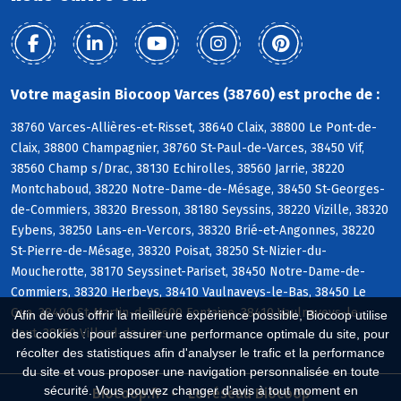
Votre magasin Biocoop Varces (38760) est proche de :
38760 Varces-Allières-et-Risset, 38640 Claix, 38800 Le Pont-de-
Claix, 38800 Champagnier, 38760 St-Paul-de-Varces, 38450 Vif,
38560 Champ s/Drac, 38130 Echirolles, 38560 Jarrie, 38220
Montchaboud, 38220 Notre-Dame-de-Mésage, 38450 St-Georges-
de-Commiers, 38320 Bresson, 38180 Seyssins, 38220 Vizille, 38320
Eybens, 38250 Lans-en-Vercors, 38320 Brié-et-Angonnes, 38220
St-Pierre-de-Mésage, 38320 Poisat, 38250 St-Nizier-du-
Moucherotte, 38170 Seyssinet-Pariset, 38450 Notre-Dame-de-
Commiers, 38320 Herbeys, 38410 Vaulnaveys-le-Bas, 38450 Le
Gua, 38400 St-Martin-d, 38600 Fontaine, 38410 Vaulnaveys-le-
Afin de vous offrir la meilleure expérience possible, Biocoop utilise
Haut, 38250 Villard-de-Lans
des cookies : pour assurer une performance optimale du site, pour
récolter des statistiques afin d'analyser le trafic et la performance
du site et vous proposer une navigation personnalisée en toute
sécurité. Vous pouvez changer d'avis à tout moment en
Biocoop.fr
Le réseau Biocoop