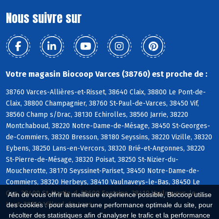
Nous suivre sur
Votre magasin Biocoop Varces (38760) est proche de :
38760 Varces-Allières-et-Risset, 38640 Claix, 38800 Le Pont-de-
Claix, 38800 Champagnier, 38760 St-Paul-de-Varces, 38450 Vif,
38560 Champ s/Drac, 38130 Echirolles, 38560 Jarrie, 38220
Montchaboud, 38220 Notre-Dame-de-Mésage, 38450 St-Georges-
de-Commiers, 38320 Bresson, 38180 Seyssins, 38220 Vizille, 38320
Eybens, 38250 Lans-en-Vercors, 38320 Brié-et-Angonnes, 38220
St-Pierre-de-Mésage, 38320 Poisat, 38250 St-Nizier-du-
Moucherotte, 38170 Seyssinet-Pariset, 38450 Notre-Dame-de-
Commiers, 38320 Herbeys, 38410 Vaulnaveys-le-Bas, 38450 Le
Gua, 38400 St-Martin-d, 38600 Fontaine, 38410 Vaulnaveys-le-
Afin de vous offrir la meilleure expérience possible, Biocoop utilise
Haut, 38250 Villard-de-Lans
des cookies : pour assurer une performance optimale du site, pour
récolter des statistiques afin d'analyser le trafic et la performance