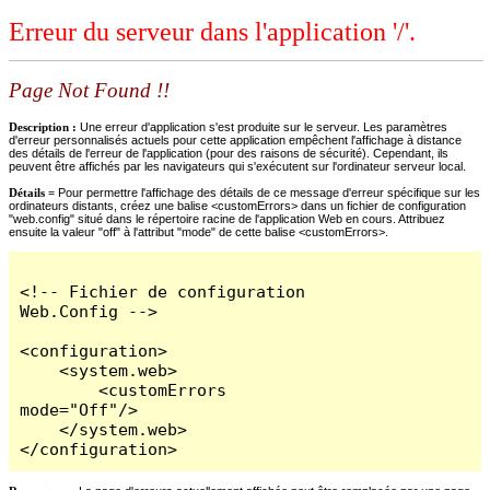
Erreur du serveur dans l'application '/'.
Page Not Found !!
Description :
Une erreur d'application s'est produite sur le serveur. Les paramètres
d'erreur personnalisés actuels pour cette application empêchent l'affichage à distance
des détails de l'erreur de l'application (pour des raisons de sécurité). Cependant, ils
peuvent être affichés par les navigateurs qui s'exécutent sur l'ordinateur serveur local.
Détails =
Pour permettre l'affichage des détails de ce message d'erreur spécifique sur les
ordinateurs distants, créez une balise <customErrors> dans un fichier de configuration
"web.config" situé dans le répertoire racine de l'application Web en cours. Attribuez
ensuite la valeur "off" à l'attribut "mode" de cette balise <customErrors>.
<!-- Fichier de configuration 
Web.Config -->

<configuration>

    <system.web>

        <customErrors 
mode="Off"/>

    </system.web>

</configuration>