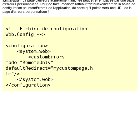
Remarques :
La page d'erreurs actuellement affichée peut être remplacée par une page
d'erreurs personnalisée. Pour ce faire, modifiez l'attribut "defaultRedirect" de la balise de
configuration <customErrors> de l'application, de sorte qu'il pointe vers une URL de la
page d'erreurs personnalisée !
<!-- Fichier de configuration 
Web.Config -->

<configuration>

    <system.web>

        <customErrors 
mode="RemoteOnly" 
defaultRedirect="mycustompage.h
tm"/>

    </system.web>

</configuration>