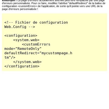
Remarques :
La page d'erreurs actuellement affichée peut être remplacée par une page
d'erreurs personnalisée. Pour ce faire, modifiez l'attribut "defaultRedirect" de la balise de
configuration <customErrors> de l'application, de sorte qu'il pointe vers une URL de la
page d'erreurs personnalisée !
<!-- Fichier de configuration 
Web.Config -->

<configuration>

    <system.web>

        <customErrors 
mode="RemoteOnly" 
defaultRedirect="mycustompage.h
tm"/>

    </system.web>

</configuration>