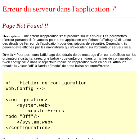
Erreur du serveur dans l'application '/'.
Page Not Found !!
Description :
Une erreur d'application s'est produite sur le serveur. Les paramètres
d'erreur personnalisés actuels pour cette application empêchent l'affichage à distance
des détails de l'erreur de l'application (pour des raisons de sécurité). Cependant, ils
peuvent être affichés par les navigateurs qui s'exécutent sur l'ordinateur serveur local.
Détails =
Pour permettre l'affichage des détails de ce message d'erreur spécifique sur les
ordinateurs distants, créez une balise <customErrors> dans un fichier de configuration
"web.config" situé dans le répertoire racine de l'application Web en cours. Attribuez
ensuite la valeur "off" à l'attribut "mode" de cette balise <customErrors>.
<!-- Fichier de configuration 
Web.Config -->

<configuration>

    <system.web>

        <customErrors 
mode="Off"/>

    </system.web>

</configuration>