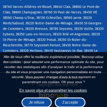
38760 Varces-Allières-et-Risset, 38640 Claix, 38800 Le Pont-de-
Claix, 38800 Champagnier, 38760 St-Paul-de-Varces, 38450 Vif,
38560 Champ s/Drac, 38130 Echirolles, 38560 Jarrie, 38220
Montchaboud, 38220 Notre-Dame-de-Mésage, 38450 St-Georges-
de-Commiers, 38320 Bresson, 38180 Seyssins, 38220 Vizille, 38320
Eybens, 38250 Lans-en-Vercors, 38320 Brié-et-Angonnes, 38220
St-Pierre-de-Mésage, 38320 Poisat, 38250 St-Nizier-du-
Moucherotte, 38170 Seyssinet-Pariset, 38450 Notre-Dame-de-
Commiers, 38320 Herbeys, 38410 Vaulnaveys-le-Bas, 38450 Le
Gua, 38400 St-Martin-d, 38600 Fontaine, 38410 Vaulnaveys-le-
Afin de vous offrir la meilleure expérience possible, Biocoop utilise
Haut, 38250 Villard-de-Lans
des cookies : pour assurer une performance optimale du site, pour
récolter des statistiques afin d'analyser le trafic et la performance
du site et vous proposer une navigation personnalisée en toute
sécurité. Vous pouvez changer d'avis à tout moment en
Biocoop.fr
Le réseau Biocoop
paramétrant vos cookies. OK pour vous ?
Copyright Biocoop 2026
En savoir plus et paramétrer les cookies
Je refuse
J'accepte
Réalisé par