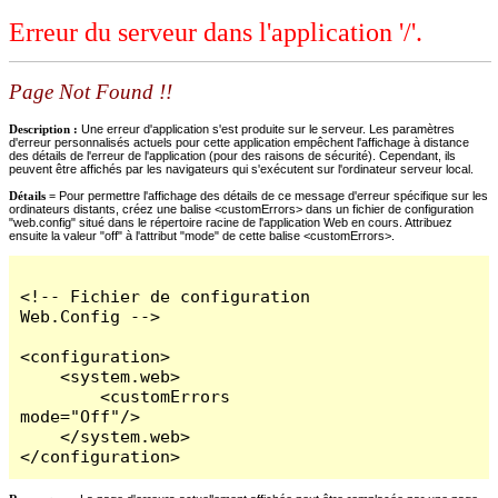
Erreur du serveur dans l'application '/'.
Page Not Found !!
Description :
Une erreur d'application s'est produite sur le serveur. Les paramètres
d'erreur personnalisés actuels pour cette application empêchent l'affichage à distance
des détails de l'erreur de l'application (pour des raisons de sécurité). Cependant, ils
peuvent être affichés par les navigateurs qui s'exécutent sur l'ordinateur serveur local.
Détails =
Pour permettre l'affichage des détails de ce message d'erreur spécifique sur les
ordinateurs distants, créez une balise <customErrors> dans un fichier de configuration
"web.config" situé dans le répertoire racine de l'application Web en cours. Attribuez
ensuite la valeur "off" à l'attribut "mode" de cette balise <customErrors>.
<!-- Fichier de configuration 
Web.Config -->

<configuration>

    <system.web>

        <customErrors 
mode="Off"/>

    </system.web>

</configuration>