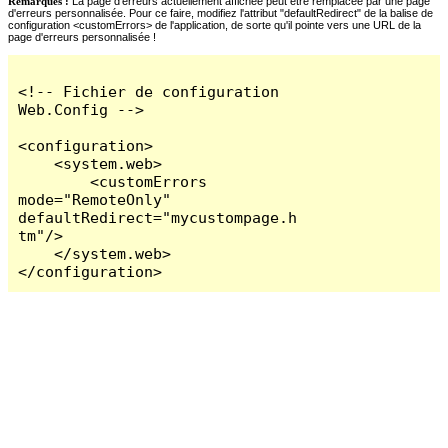
Remarques :
La page d'erreurs actuellement affichée peut être remplacée par une page
d'erreurs personnalisée. Pour ce faire, modifiez l'attribut "defaultRedirect" de la balise de
configuration <customErrors> de l'application, de sorte qu'il pointe vers une URL de la
page d'erreurs personnalisée !
<!-- Fichier de configuration 
Web.Config -->

<configuration>

    <system.web>

        <customErrors 
mode="RemoteOnly" 
defaultRedirect="mycustompage.h
tm"/>

    </system.web>

</configuration>