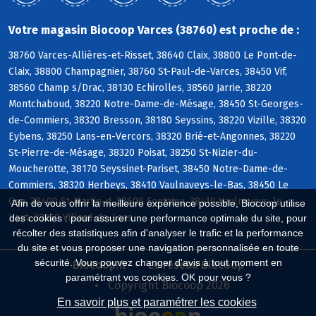
Votre magasin Biocoop Varces (38760) est proche de :
38760 Varces-Allières-et-Risset, 38640 Claix, 38800 Le Pont-de-
Claix, 38800 Champagnier, 38760 St-Paul-de-Varces, 38450 Vif,
38560 Champ s/Drac, 38130 Echirolles, 38560 Jarrie, 38220
Montchaboud, 38220 Notre-Dame-de-Mésage, 38450 St-Georges-
de-Commiers, 38320 Bresson, 38180 Seyssins, 38220 Vizille, 38320
Eybens, 38250 Lans-en-Vercors, 38320 Brié-et-Angonnes, 38220
St-Pierre-de-Mésage, 38320 Poisat, 38250 St-Nizier-du-
Moucherotte, 38170 Seyssinet-Pariset, 38450 Notre-Dame-de-
Commiers, 38320 Herbeys, 38410 Vaulnaveys-le-Bas, 38450 Le
Gua, 38400 St-Martin-d, 38600 Fontaine, 38410 Vaulnaveys-le-
Afin de vous offrir la meilleure expérience possible, Biocoop utilise
Haut, 38250 Villard-de-Lans
des cookies : pour assurer une performance optimale du site, pour
récolter des statistiques afin d'analyser le trafic et la performance
du site et vous proposer une navigation personnalisée en toute
sécurité. Vous pouvez changer d'avis à tout moment en
Biocoop.fr
Le réseau Biocoop
paramétrant vos cookies. OK pour vous ?
Copyright Biocoop 2026
En savoir plus et paramétrer les cookies