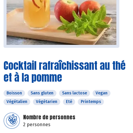
Cocktail rafraîchissant au thé
et à la pomme
Boisson
Sans gluten
Sans lactose
Vegan
Végétalien
Végétarien
Eté
Printemps
Nombre de personnes
2 personnes