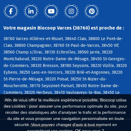
Votre magasin Biocoop Varces (38760) est proche de :
38760 Varces-Allières-et-Risset, 38640 Claix, 38800 Le Pont-de-
Claix, 38800 Champagnier, 38760 St-Paul-de-Varces, 38450 Vif,
38560 Champ s/Drac, 38130 Echirolles, 38560 Jarrie, 38220
Montchaboud, 38220 Notre-Dame-de-Mésage, 38450 St-Georges-
de-Commiers, 38320 Bresson, 38180 Seyssins, 38220 Vizille, 38320
Eybens, 38250 Lans-en-Vercors, 38320 Brié-et-Angonnes, 38220
St-Pierre-de-Mésage, 38320 Poisat, 38250 St-Nizier-du-
Moucherotte, 38170 Seyssinet-Pariset, 38450 Notre-Dame-de-
Commiers, 38320 Herbeys, 38410 Vaulnaveys-le-Bas, 38450 Le
Gua, 38400 St-Martin-d, 38600 Fontaine, 38410 Vaulnaveys-le-
Afin de vous offrir la meilleure expérience possible, Biocoop utilise
Haut, 38250 Villard-de-Lans
des cookies : pour assurer une performance optimale du site, pour
récolter des statistiques afin d'analyser le trafic et la performance
du site et vous proposer une navigation personnalisée en toute
sécurité. Vous pouvez changer d'avis à tout moment en
Biocoop.fr
Le réseau Biocoop
paramétrant vos cookies. OK pour vous ?