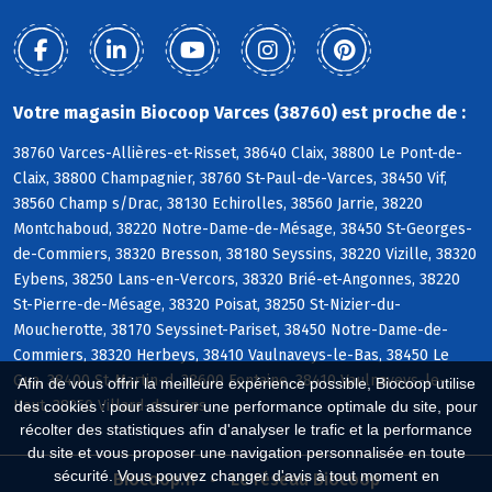
Votre magasin Biocoop Varces (38760) est proche de :
38760 Varces-Allières-et-Risset, 38640 Claix, 38800 Le Pont-de-
Claix, 38800 Champagnier, 38760 St-Paul-de-Varces, 38450 Vif,
38560 Champ s/Drac, 38130 Echirolles, 38560 Jarrie, 38220
Montchaboud, 38220 Notre-Dame-de-Mésage, 38450 St-Georges-
de-Commiers, 38320 Bresson, 38180 Seyssins, 38220 Vizille, 38320
Eybens, 38250 Lans-en-Vercors, 38320 Brié-et-Angonnes, 38220
St-Pierre-de-Mésage, 38320 Poisat, 38250 St-Nizier-du-
Moucherotte, 38170 Seyssinet-Pariset, 38450 Notre-Dame-de-
Commiers, 38320 Herbeys, 38410 Vaulnaveys-le-Bas, 38450 Le
Gua, 38400 St-Martin-d, 38600 Fontaine, 38410 Vaulnaveys-le-
Afin de vous offrir la meilleure expérience possible, Biocoop utilise
Haut, 38250 Villard-de-Lans
des cookies : pour assurer une performance optimale du site, pour
récolter des statistiques afin d'analyser le trafic et la performance
du site et vous proposer une navigation personnalisée en toute
sécurité. Vous pouvez changer d'avis à tout moment en
Biocoop.fr
Le réseau Biocoop