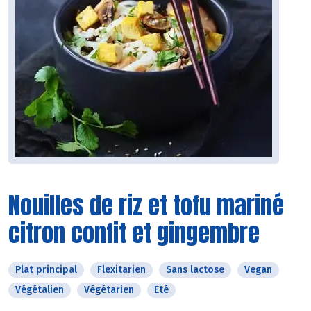
Nouilles de riz et tofu mariné
citron confit et gingembre
Plat principal
Flexitarien
Sans lactose
Vegan
Végétalien
Végétarien
Eté