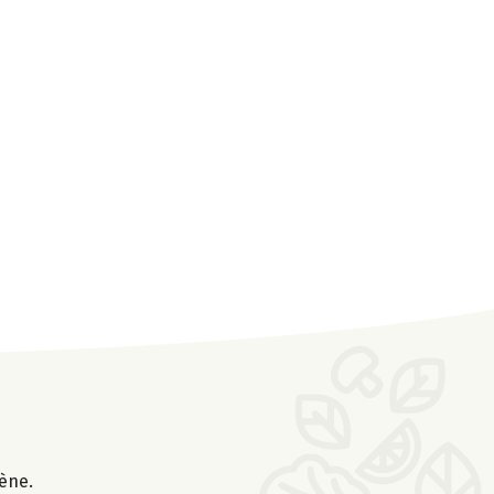
gène.