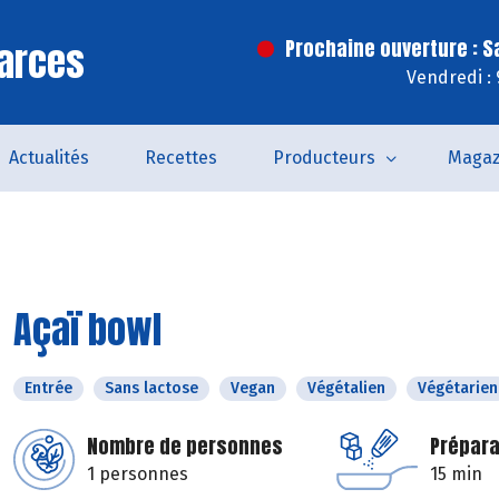
arces
Prochaine ouverture : 
Vendredi :
Actualités
Recettes
Producteurs
Magaz
Açaï bowl
Entrée
Sans lactose
Vegan
Végétalien
Végétarien
Nombre de personnes
Prépara
1 personnes
15 min