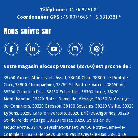
Téléphone :
04 76 97 51 81
Coordonnées GPS :
45,0974645 ° , 5,6810381 °
Nous suivre sur
Votre magasin Biocoop Varces (38760) est proche de :
38760 Varces-Allières-et-Risset, 38640 Claix, 38800 Le Pont-de-
Claix, 38800 Champagnier, 38760 St-Paul-de-Varces, 38450 Vif,
38560 Champ s/Drac, 38130 Echirolles, 38560 Jarrie, 38220
Montchaboud, 38220 Notre-Dame-de-Mésage, 38450 St-Georges-
de-Commiers, 38320 Bresson, 38180 Seyssins, 38220 Vizille, 38320
Eybens, 38250 Lans-en-Vercors, 38320 Brié-et-Angonnes, 38220
St-Pierre-de-Mésage, 38320 Poisat, 38250 St-Nizier-du-
Moucherotte, 38170 Seyssinet-Pariset, 38450 Notre-Dame-de-
Commiers, 38320 Herbeys, 38410 Vaulnaveys-le-Bas, 38450 Le