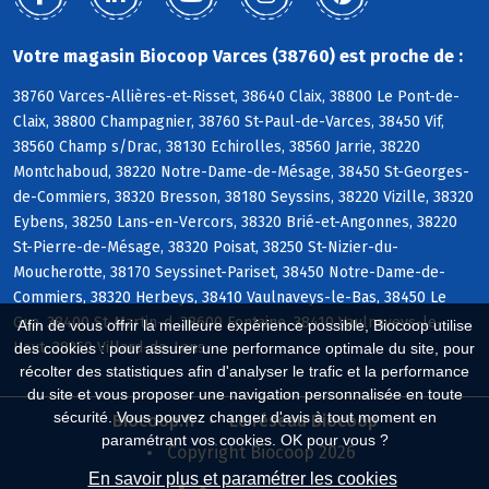
Votre magasin Biocoop Varces (38760) est proche de :
38760 Varces-Allières-et-Risset, 38640 Claix, 38800 Le Pont-de-
Claix, 38800 Champagnier, 38760 St-Paul-de-Varces, 38450 Vif,
38560 Champ s/Drac, 38130 Echirolles, 38560 Jarrie, 38220
Montchaboud, 38220 Notre-Dame-de-Mésage, 38450 St-Georges-
de-Commiers, 38320 Bresson, 38180 Seyssins, 38220 Vizille, 38320
Eybens, 38250 Lans-en-Vercors, 38320 Brié-et-Angonnes, 38220
St-Pierre-de-Mésage, 38320 Poisat, 38250 St-Nizier-du-
Moucherotte, 38170 Seyssinet-Pariset, 38450 Notre-Dame-de-
Commiers, 38320 Herbeys, 38410 Vaulnaveys-le-Bas, 38450 Le
Gua, 38400 St-Martin-d, 38600 Fontaine, 38410 Vaulnaveys-le-
Afin de vous offrir la meilleure expérience possible, Biocoop utilise
Haut, 38250 Villard-de-Lans
des cookies : pour assurer une performance optimale du site, pour
récolter des statistiques afin d'analyser le trafic et la performance
du site et vous proposer une navigation personnalisée en toute
sécurité. Vous pouvez changer d'avis à tout moment en
Biocoop.fr
Le réseau Biocoop
paramétrant vos cookies. OK pour vous ?
Copyright Biocoop 2026
En savoir plus et paramétrer les cookies