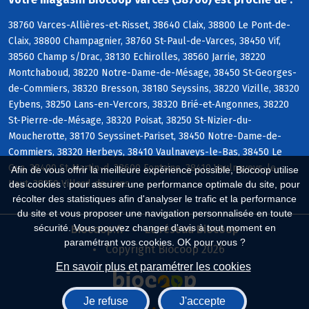
38760 Varces-Allières-et-Risset, 38640 Claix, 38800 Le Pont-de-
Claix, 38800 Champagnier, 38760 St-Paul-de-Varces, 38450 Vif,
38560 Champ s/Drac, 38130 Echirolles, 38560 Jarrie, 38220
Montchaboud, 38220 Notre-Dame-de-Mésage, 38450 St-Georges-
de-Commiers, 38320 Bresson, 38180 Seyssins, 38220 Vizille, 38320
Eybens, 38250 Lans-en-Vercors, 38320 Brié-et-Angonnes, 38220
St-Pierre-de-Mésage, 38320 Poisat, 38250 St-Nizier-du-
Moucherotte, 38170 Seyssinet-Pariset, 38450 Notre-Dame-de-
Commiers, 38320 Herbeys, 38410 Vaulnaveys-le-Bas, 38450 Le
Gua, 38400 St-Martin-d, 38600 Fontaine, 38410 Vaulnaveys-le-
Afin de vous offrir la meilleure expérience possible, Biocoop utilise
Haut, 38250 Villard-de-Lans
des cookies : pour assurer une performance optimale du site, pour
récolter des statistiques afin d'analyser le trafic et la performance
du site et vous proposer une navigation personnalisée en toute
sécurité. Vous pouvez changer d'avis à tout moment en
Biocoop.fr
Le réseau Biocoop
paramétrant vos cookies. OK pour vous ?
Copyright Biocoop 2026
En savoir plus et paramétrer les cookies
Je refuse
J'accepte