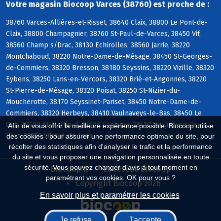
Votre magasin Biocoop Varces (38760) est proche de :
38760 Varces-Allières-et-Risset, 38640 Claix, 38800 Le Pont-de-
Claix, 38800 Champagnier, 38760 St-Paul-de-Varces, 38450 Vif,
38560 Champ s/Drac, 38130 Echirolles, 38560 Jarrie, 38220
Montchaboud, 38220 Notre-Dame-de-Mésage, 38450 St-Georges-
de-Commiers, 38320 Bresson, 38180 Seyssins, 38220 Vizille, 38320
Eybens, 38250 Lans-en-Vercors, 38320 Brié-et-Angonnes, 38220
St-Pierre-de-Mésage, 38320 Poisat, 38250 St-Nizier-du-
Moucherotte, 38170 Seyssinet-Pariset, 38450 Notre-Dame-de-
Commiers, 38320 Herbeys, 38410 Vaulnaveys-le-Bas, 38450 Le
Gua, 38400 St-Martin-d, 38600 Fontaine, 38410 Vaulnaveys-le-
Afin de vous offrir la meilleure expérience possible, Biocoop utilise
Haut, 38250 Villard-de-Lans
des cookies : pour assurer une performance optimale du site, pour
récolter des statistiques afin d'analyser le trafic et la performance
du site et vous proposer une navigation personnalisée en toute
sécurité. Vous pouvez changer d'avis à tout moment en
Biocoop.fr
Le réseau Biocoop
paramétrant vos cookies. OK pour vous ?
Copyright Biocoop 2026
En savoir plus et paramétrer les cookies
Je refuse
J'accepte