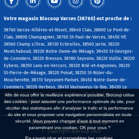
Votre magasin Biocoop Varces (38760) est proche de :
38760 Varces-Allières-et-Risset, 38640 Claix, 38800 Le Pont-de-
Claix, 38800 Champagnier, 38760 St-Paul-de-Varces, 38450 Vif,
38560 Champ s/Drac, 38130 Echirolles, 38560 Jarrie, 38220
Montchaboud, 38220 Notre-Dame-de-Mésage, 38450 St-Georges-
de-Commiers, 38320 Bresson, 38180 Seyssins, 38220 Vizille, 38320
Eybens, 38250 Lans-en-Vercors, 38320 Brié-et-Angonnes, 38220
St-Pierre-de-Mésage, 38320 Poisat, 38250 St-Nizier-du-
Moucherotte, 38170 Seyssinet-Pariset, 38450 Notre-Dame-de-
Commiers, 38320 Herbeys, 38410 Vaulnaveys-le-Bas, 38450 Le
Gua, 38400 St-Martin-d, 38600 Fontaine, 38410 Vaulnaveys-le-
Afin de vous offrir la meilleure expérience possible, Biocoop utilise
Haut, 38250 Villard-de-Lans
des cookies : pour assurer une performance optimale du site, pour
récolter des statistiques afin d'analyser le trafic et la performance
du site et vous proposer une navigation personnalisée en toute
sécurité. Vous pouvez changer d'avis à tout moment en
Biocoop.fr
Le réseau Biocoop
paramétrant vos cookies. OK pour vous ?
Copyright Biocoop 2026
En savoir plus et paramétrer les cookies