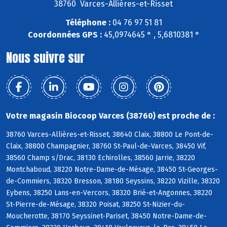
38760 Varces-Allières-et-Risset
Téléphone :
04 76 97 51 81
Coordonnées GPS :
45,0974645 ° , 5,6810381 °
Nous suivre sur
Votre magasin Biocoop Varces (38760) est proche de :
38760 Varces-Allières-et-Risset, 38640 Claix, 38800 Le Pont-de-
Claix, 38800 Champagnier, 38760 St-Paul-de-Varces, 38450 Vif,
38560 Champ s/Drac, 38130 Echirolles, 38560 Jarrie, 38220
Montchaboud, 38220 Notre-Dame-de-Mésage, 38450 St-Georges-
de-Commiers, 38320 Bresson, 38180 Seyssins, 38220 Vizille, 38320
Eybens, 38250 Lans-en-Vercors, 38320 Brié-et-Angonnes, 38220
St-Pierre-de-Mésage, 38320 Poisat, 38250 St-Nizier-du-
Moucherotte, 38170 Seyssinet-Pariset, 38450 Notre-Dame-de-