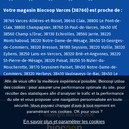
Votre magasin Biocoop Varces (38760) est proche de :
38760 Varces-Allières-et-Risset, 38640 Claix, 38800 Le Pont-de-
Claix, 38800 Champagnier, 38760 St-Paul-de-Varces, 38450 Vif,
38560 Champ s/Drac, 38130 Echirolles, 38560 Jarrie, 38220
Montchaboud, 38220 Notre-Dame-de-Mésage, 38450 St-Georges-
de-Commiers, 38320 Bresson, 38180 Seyssins, 38220 Vizille, 38320
Eybens, 38250 Lans-en-Vercors, 38320 Brié-et-Angonnes, 38220
St-Pierre-de-Mésage, 38320 Poisat, 38250 St-Nizier-du-
Moucherotte, 38170 Seyssinet-Pariset, 38450 Notre-Dame-de-
Commiers, 38320 Herbeys, 38410 Vaulnaveys-le-Bas, 38450 Le
Gua, 38400 St-Martin-d, 38600 Fontaine, 38410 Vaulnaveys-le-
Afin de vous offrir la meilleure expérience possible, Biocoop utilise
Haut, 38250 Villard-de-Lans
des cookies : pour assurer une performance optimale du site, pour
récolter des statistiques afin d'analyser le trafic et la performance
du site et vous proposer une navigation personnalisée en toute
sécurité. Vous pouvez changer d'avis à tout moment en
Biocoop.fr
Le réseau Biocoop
paramétrant vos cookies. OK pour vous ?
Copyright Biocoop 2026
En savoir plus et paramétrer les cookies