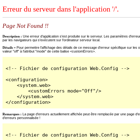
Erreur du serveur dans l'application '/'.
Page Not Found !!
Description :
Une erreur d'application s'est produite sur le serveur. Les paramètres d'erreur
par les navigateurs qui s'exécutent sur l'ordinateur serveur local.
Détails =
Pour permettre l'affichage des détails de ce message d'erreur spécifique sur les o
valeur "off" à l'attribut "mode" de cette balise <customErrors>.
<!-- Fichier de configuration Web.Config -->

<configuration>

    <system.web>

        <customErrors mode="Off"/>

    </system.web>

</configuration>
Remarques :
La page d'erreurs actuellement affichée peut être remplacée par une page d'erre
d'erreurs personnalisée !
<!-- Fichier de configuration Web.Config -->
