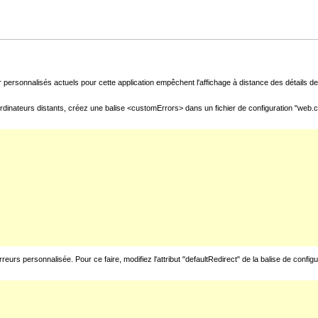
 personnalisés actuels pour cette application empêchent l'affichage à distance des détails de 
rdinateurs distants, créez une balise <customErrors> dans un fichier de configuration "web.con
urs personnalisée. Pour ce faire, modifiez l'attribut "defaultRedirect" de la balise de config