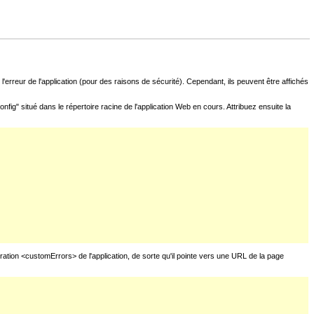
l'erreur de l'application (pour des raisons de sécurité). Cependant, ils peuvent être affichés
fig" situé dans le répertoire racine de l'application Web en cours. Attribuez ensuite la
uration <customErrors> de l'application, de sorte qu'il pointe vers une URL de la page