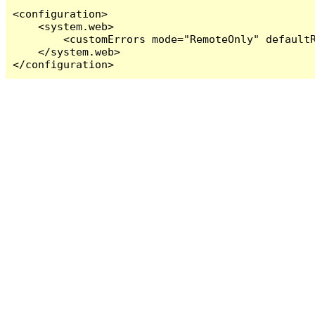
<configuration>

    <system.web>

        <customErrors mode="RemoteOnly" defaultR
    </system.web>

</configuration>