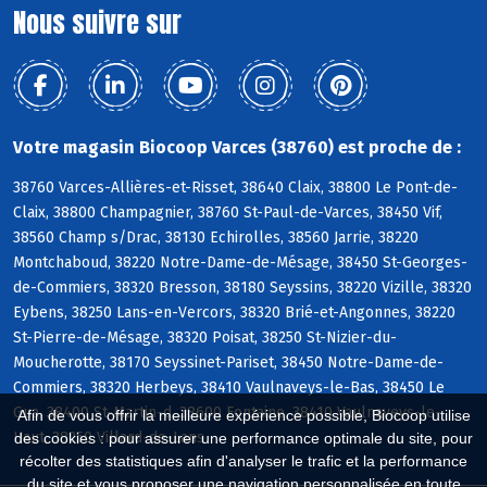
Nous suivre sur
Votre magasin Biocoop Varces (38760) est proche de :
38760 Varces-Allières-et-Risset, 38640 Claix, 38800 Le Pont-de-
Claix, 38800 Champagnier, 38760 St-Paul-de-Varces, 38450 Vif,
38560 Champ s/Drac, 38130 Echirolles, 38560 Jarrie, 38220
Montchaboud, 38220 Notre-Dame-de-Mésage, 38450 St-Georges-
de-Commiers, 38320 Bresson, 38180 Seyssins, 38220 Vizille, 38320
Eybens, 38250 Lans-en-Vercors, 38320 Brié-et-Angonnes, 38220
St-Pierre-de-Mésage, 38320 Poisat, 38250 St-Nizier-du-
Moucherotte, 38170 Seyssinet-Pariset, 38450 Notre-Dame-de-
Commiers, 38320 Herbeys, 38410 Vaulnaveys-le-Bas, 38450 Le
Gua, 38400 St-Martin-d, 38600 Fontaine, 38410 Vaulnaveys-le-
Afin de vous offrir la meilleure expérience possible, Biocoop utilise
Haut, 38250 Villard-de-Lans
des cookies : pour assurer une performance optimale du site, pour
récolter des statistiques afin d'analyser le trafic et la performance
du site et vous proposer une navigation personnalisée en toute