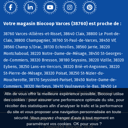
Votre magasin Biocoop Varces (38760) est proche de :
38760 Varces-Allières-et-Risset, 38640 Claix, 38800 Le Pont-de-
Claix, 38800 Champagnier, 38760 St-Paul-de-Varces, 38450 Vif,
38560 Champ s/Drac, 38130 Echirolles, 38560 Jarrie, 38220
Montchaboud, 38220 Notre-Dame-de-Mésage, 38450 St-Georges-
de-Commiers, 38320 Bresson, 38180 Seyssins, 38220 Vizille, 38320
Eybens, 38250 Lans-en-Vercors, 38320 Brié-et-Angonnes, 38220
St-Pierre-de-Mésage, 38320 Poisat, 38250 St-Nizier-du-
Moucherotte, 38170 Seyssinet-Pariset, 38450 Notre-Dame-de-
Commiers, 38320 Herbeys, 38410 Vaulnaveys-le-Bas, 38450 Le
Gua, 38400 St-Martin-d, 38600 Fontaine, 38410 Vaulnaveys-le-
Afin de vous offrir la meilleure expérience possible, Biocoop utilise
Haut, 38250 Villard-de-Lans
des cookies : pour assurer une performance optimale du site, pour
récolter des statistiques afin d'analyser le trafic et la performance
du site et vous proposer une navigation personnalisée en toute
sécurité. Vous pouvez changer d'avis à tout moment en
Biocoop.fr
Le réseau Biocoop
paramétrant vos cookies. OK pour vous ?
Copyright Biocoop 2026