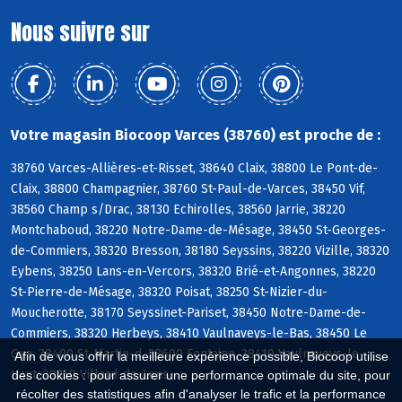
Nous suivre sur
Votre magasin Biocoop Varces (38760) est proche de :
38760 Varces-Allières-et-Risset, 38640 Claix, 38800 Le Pont-de-
Claix, 38800 Champagnier, 38760 St-Paul-de-Varces, 38450 Vif,
38560 Champ s/Drac, 38130 Echirolles, 38560 Jarrie, 38220
Montchaboud, 38220 Notre-Dame-de-Mésage, 38450 St-Georges-
de-Commiers, 38320 Bresson, 38180 Seyssins, 38220 Vizille, 38320
Eybens, 38250 Lans-en-Vercors, 38320 Brié-et-Angonnes, 38220
St-Pierre-de-Mésage, 38320 Poisat, 38250 St-Nizier-du-
Moucherotte, 38170 Seyssinet-Pariset, 38450 Notre-Dame-de-
Commiers, 38320 Herbeys, 38410 Vaulnaveys-le-Bas, 38450 Le
Gua, 38400 St-Martin-d, 38600 Fontaine, 38410 Vaulnaveys-le-
Afin de vous offrir la meilleure expérience possible, Biocoop utilise
Haut, 38250 Villard-de-Lans
des cookies : pour assurer une performance optimale du site, pour
récolter des statistiques afin d'analyser le trafic et la performance