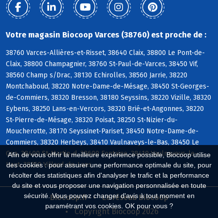
Votre magasin Biocoop Varces (38760) est proche de :
38760 Varces-Allières-et-Risset, 38640 Claix, 38800 Le Pont-de-
Claix, 38800 Champagnier, 38760 St-Paul-de-Varces, 38450 Vif,
38560 Champ s/Drac, 38130 Echirolles, 38560 Jarrie, 38220
Montchaboud, 38220 Notre-Dame-de-Mésage, 38450 St-Georges-
de-Commiers, 38320 Bresson, 38180 Seyssins, 38220 Vizille, 38320
Eybens, 38250 Lans-en-Vercors, 38320 Brié-et-Angonnes, 38220
St-Pierre-de-Mésage, 38320 Poisat, 38250 St-Nizier-du-
Moucherotte, 38170 Seyssinet-Pariset, 38450 Notre-Dame-de-
Commiers, 38320 Herbeys, 38410 Vaulnaveys-le-Bas, 38450 Le
Gua, 38400 St-Martin-d, 38600 Fontaine, 38410 Vaulnaveys-le-
Afin de vous offrir la meilleure expérience possible, Biocoop utilise
Haut, 38250 Villard-de-Lans
des cookies : pour assurer une performance optimale du site, pour
récolter des statistiques afin d'analyser le trafic et la performance
du site et vous proposer une navigation personnalisée en toute
sécurité. Vous pouvez changer d'avis à tout moment en
Biocoop.fr
Le réseau Biocoop
paramétrant vos cookies. OK pour vous ?
Copyright Biocoop 2026