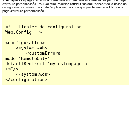
Remarques :
La page d'erreurs actuellement affichée peut être remplacée par une page
d'erreurs personnalisée. Pour ce faire, modifiez l'attribut "defaultRedirect" de la balise de
configuration <customErrors> de l'application, de sorte qu'il pointe vers une URL de la
page d'erreurs personnalisée !
<!-- Fichier de configuration 
Web.Config -->

<configuration>

    <system.web>

        <customErrors 
mode="RemoteOnly" 
defaultRedirect="mycustompage.h
tm"/>

    </system.web>

</configuration>