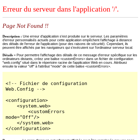
Erreur du serveur dans l'application '/'.
Page Not Found !!
Description :
Une erreur d'application s'est produite sur le serveur. Les paramètres
d'erreur personnalisés actuels pour cette application empêchent l'affichage à distance
des détails de l'erreur de l'application (pour des raisons de sécurité). Cependant, ils
peuvent être affichés par les navigateurs qui s'exécutent sur l'ordinateur serveur local.
Détails =
Pour permettre l'affichage des détails de ce message d'erreur spécifique sur les
ordinateurs distants, créez une balise <customErrors> dans un fichier de configuration
"web.config" situé dans le répertoire racine de l'application Web en cours. Attribuez
ensuite la valeur "off" à l'attribut "mode" de cette balise <customErrors>.
<!-- Fichier de configuration 
Web.Config -->

<configuration>

    <system.web>

        <customErrors 
mode="Off"/>

    </system.web>

</configuration>