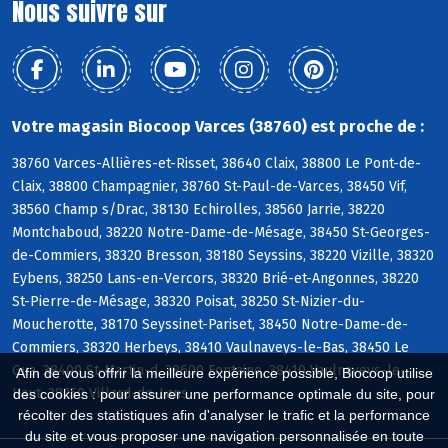
Nous suivre sur
Votre magasin Biocoop Varces (38760) est proche de :
38760 Varces-Allières-et-Risset, 38640 Claix, 38800 Le Pont-de-
Claix, 38800 Champagnier, 38760 St-Paul-de-Varces, 38450 Vif,
38560 Champ s/Drac, 38130 Echirolles, 38560 Jarrie, 38220
Montchaboud, 38220 Notre-Dame-de-Mésage, 38450 St-Georges-
de-Commiers, 38320 Bresson, 38180 Seyssins, 38220 Vizille, 38320
Eybens, 38250 Lans-en-Vercors, 38320 Brié-et-Angonnes, 38220
St-Pierre-de-Mésage, 38320 Poisat, 38250 St-Nizier-du-
Moucherotte, 38170 Seyssinet-Pariset, 38450 Notre-Dame-de-
Commiers, 38320 Herbeys, 38410 Vaulnaveys-le-Bas, 38450 Le
Gua, 38400 St-Martin-d, 38600 Fontaine, 38410 Vaulnaveys-le-
Afin de vous offrir la meilleure expérience possible, Biocoop utilise
Haut, 38250 Villard-de-Lans
des cookies : pour assurer une performance optimale du site, pour
récolter des statistiques afin d'analyser le trafic et la performance
du site et vous proposer une navigation personnalisée en toute