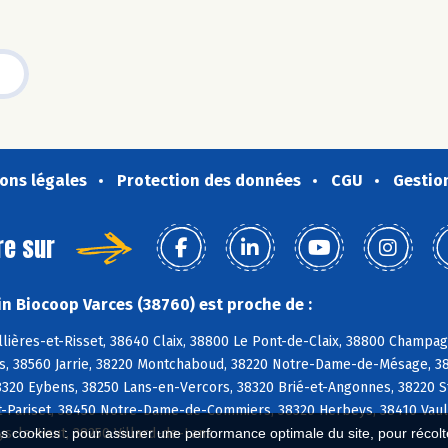
ons légales
Protection des données
CGU
Gestio
re sur
n Biocoop Varces (38760) est proche de :
lières-et-Risset, 38640 Claix, 38800 Le Pont-de-Claix, 38800 Champag
es, 38560 Jarrie, 38220 Montchaboud, 38220 Notre-Dame-de-Mésage, 3
38320 Eybens, 38250 Lans-en-Vercors, 38320 Brié-et-Angonnes, 38220 S
t-Pariset, 38450 Notre-Dame-de-Commiers, 38320 Herbeys, 38410 Vauln
s-le-Haut, 38250 Villard-de-Lans
es cookies : pour assurer une performance optimale du site, pour récolter