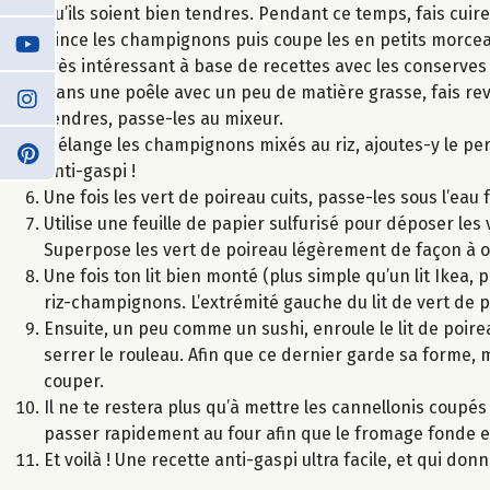
qu’ils soient bien tendres. Pendant ce temps, fais cuire
Rince les champignons puis coupe les en petits morceaux
très intéressant à base de recettes avec les conserves 
Dans une poêle avec un peu de matière grasse, fais reve
tendres, passe-les au mixeur.
Mélange les champignons mixés au riz, ajoutes-y le per
anti-gaspi !
Une fois les vert de poireau cuits, passe-les sous l’eau 
Utilise une feuille de papier sulfurisé pour déposer les vert
Superpose les vert de poireau légèrement de façon à o
Une fois ton lit bien monté (plus simple qu’un lit Ikea,
riz-champignons. L’extrémité gauche du lit de vert de 
Ensuite, un peu comme un sushi, enroule le lit de poir
serrer le rouleau. Afin que ce dernier garde sa forme, m
couper.
Il ne te restera plus qu’à mettre les cannellonis coupés 
passer rapidement au four afin que le fromage fonde et
Et voilà ! Une recette anti-gaspi ultra facile, et qui don