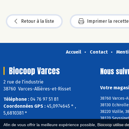
Retour à la liste
Imprimer la recette
Accueil
Contact
Menti
Biocoop Varces
Nous suiv
2 rue de l'industrie
Votre magasi
38760 Varces-Allières-et-Risset
38760 Varces-Al
Téléphone :
04 76 97 51 81
38130 Echiroll
Coordonnées GPS :
45,0974645 ° ,
38220 Vizille, 
5,6810381 °
38170 Seyssine
38410 Vaulnavey
Afin de vous offrir la meilleure expérience possible, Biocoop utilise d