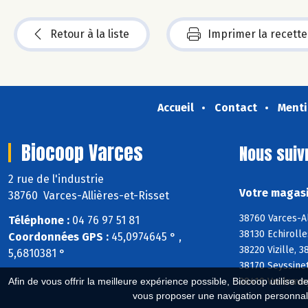
Retour à la liste
Imprimer la recette
Accueil
Contact
Menti
Biocoop Varces
Nous suiv
2 rue de l'industrie
Votre magasi
38760 Varces-Allières-et-Risset
38760 Varces-Al
Téléphone :
04 76 97 51 81
38130 Echiroll
Coordonnées GPS :
45,0974645 ° ,
38220 Vizille, 
5,6810381 °
38170 Seyssine
38410 Vaulnavey
Afin de vous offrir la meilleure expérience possible, Biocoop utilise d
vous proposer une navigation personnal