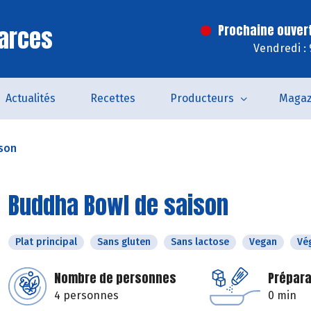
arces
Prochaine ouver
Vendredi :
Actualités
Recettes
Producteurs
Magaz
son
Buddha Bowl de saison
Plat principal
Sans gluten
Sans lactose
Vegan
Vé
Nombre de personnes
Prépara
4 personnes
0 min