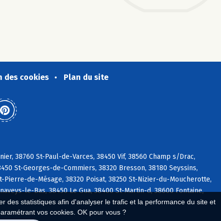
n des cookies
Plan du site
nier, 38760 St-Paul-de-Varces, 38450 Vif, 38560 Champ s/Drac,
8450 St-Georges-de-Commiers, 38320 Bresson, 38180 Seyssins,
t-Pierre-de-Mésage, 38320 Poisat, 38250 St-Nizier-du-Moucherotte,
aveys-le-Bas, 38450 Le Gua, 38400 St-Martin-d, 38600 Fontaine,
 des statistiques afin d'analyser le trafic et la performance du site et
paramétrant vos cookies. OK pour vous ?