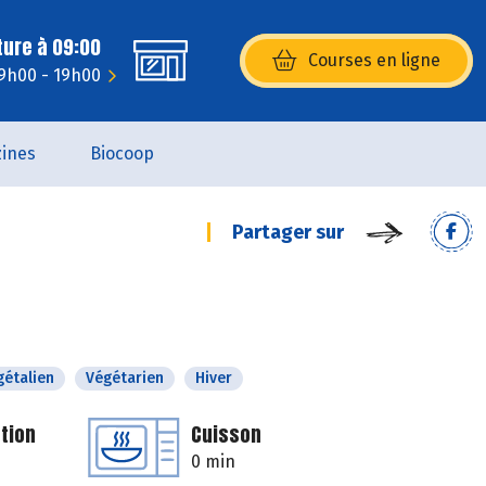
ture à 09:00
Courses en ligne
(s’ouvre dans une nouvelle fenêtr
 9h00 - 19h00
ines
Biocoop
Partager sur
gétalien
Végétarien
Hiver
tion
Cuisson
0 min