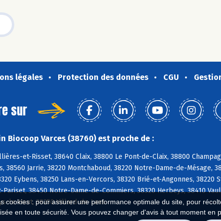
ons légales
Protection des données
CGU
Gestio
re sur
n Biocoop Varces (38760) est proche de :
lières-et-Risset, 38640 Claix, 38800 Le Pont-de-Claix, 38800 Champag
es, 38560 Jarrie, 38220 Montchaboud, 38220 Notre-Dame-de-Mésage, 3
38320 Eybens, 38250 Lans-en-Vercors, 38320 Brié-et-Angonnes, 38220 S
t-Pariset, 38450 Notre-Dame-de-Commiers, 38320 Herbeys, 38410 Vauln
s-le-Haut, 38250 Villard-de-Lans
es cookies : pour assurer une performance optimale du site, pour récolter
isée en toute sécurité. Vous pouvez changer d'avis à tout moment en 