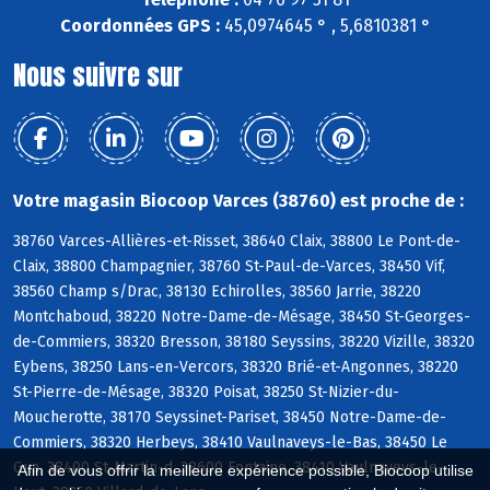
Coordonnées GPS :
45,0974645 ° , 5,6810381 °
Nous suivre sur
Votre magasin Biocoop Varces (38760) est proche de :
38760 Varces-Allières-et-Risset, 38640 Claix, 38800 Le Pont-de-
Claix, 38800 Champagnier, 38760 St-Paul-de-Varces, 38450 Vif,
38560 Champ s/Drac, 38130 Echirolles, 38560 Jarrie, 38220
Montchaboud, 38220 Notre-Dame-de-Mésage, 38450 St-Georges-
de-Commiers, 38320 Bresson, 38180 Seyssins, 38220 Vizille, 38320
Eybens, 38250 Lans-en-Vercors, 38320 Brié-et-Angonnes, 38220
St-Pierre-de-Mésage, 38320 Poisat, 38250 St-Nizier-du-
Moucherotte, 38170 Seyssinet-Pariset, 38450 Notre-Dame-de-
Commiers, 38320 Herbeys, 38410 Vaulnaveys-le-Bas, 38450 Le
Gua, 38400 St-Martin-d, 38600 Fontaine, 38410 Vaulnaveys-le-
Afin de vous offrir la meilleure expérience possible, Biocoop utilise