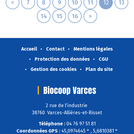
<
7
8
9
10
11
12
13
14
15
16
>
Accueil
Contact
Mentions légales
Protection des données
CGU
Gestion des cookies
Plan du site
Biocoop Varces
2 rue de l'industrie
38760 Varces-Allières-et-Risset
Téléphone :
04 76 97 51 81
Coordonnées GPS :
45,0974645 ° , 5,6810381 °