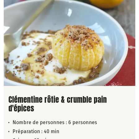
Lire la suite de la recette
Clémentine rôtie & crumble pain
d'épices
Nombre de personnes :
6 personnes
Préparation : 40 min