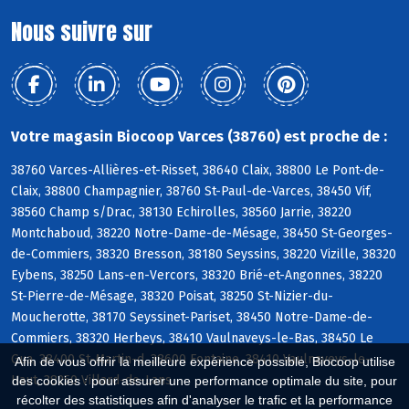
Nous suivre sur
Votre magasin Biocoop Varces (38760) est proche de :
38760 Varces-Allières-et-Risset, 38640 Claix, 38800 Le Pont-de-
Claix, 38800 Champagnier, 38760 St-Paul-de-Varces, 38450 Vif,
38560 Champ s/Drac, 38130 Echirolles, 38560 Jarrie, 38220
Montchaboud, 38220 Notre-Dame-de-Mésage, 38450 St-Georges-
de-Commiers, 38320 Bresson, 38180 Seyssins, 38220 Vizille, 38320
Eybens, 38250 Lans-en-Vercors, 38320 Brié-et-Angonnes, 38220
St-Pierre-de-Mésage, 38320 Poisat, 38250 St-Nizier-du-
Moucherotte, 38170 Seyssinet-Pariset, 38450 Notre-Dame-de-
Commiers, 38320 Herbeys, 38410 Vaulnaveys-le-Bas, 38450 Le
Gua, 38400 St-Martin-d, 38600 Fontaine, 38410 Vaulnaveys-le-
Afin de vous offrir la meilleure expérience possible, Biocoop utilise
Haut, 38250 Villard-de-Lans
des cookies : pour assurer une performance optimale du site, pour
récolter des statistiques afin d'analyser le trafic et la performance