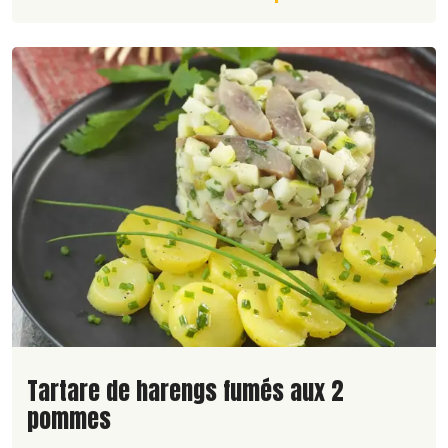
Lire la suite de la recette
Tartare de harengs fumés aux 2
pommes